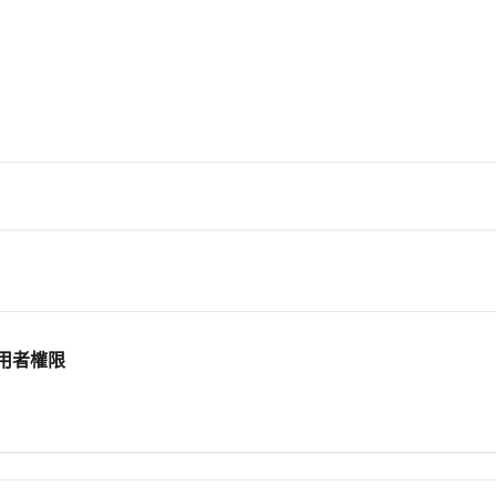
上手 inline 所有功能，輕鬆排除疑
用者權限